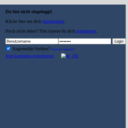
Du bist nicht eingeloggt!
Klicke hier um dich
einzuloggen
.
Noch nicht dabei? Hier kannst du dich
registrieren
.
Login
Angemeldet bleiben?
Passwort vergessen?
Jetzt kostenlos registrieren!