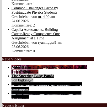
Kommentare: 1
Common Challenges Faced by
Postgraduate Physics Students
Geschrieben von
mark09
am
24.06.2026,
Kommentare: 2
Capella Assessments: Building
Career-Ready Competence One
Assignment at a Time
Geschrieben von
ryanhiggs31
am
23.06.2026,
Kommentare: 0
Neue Videos
Miley Cyrus & Dolly Parton - Wrecking Ball...
von FPBiography
The Sneezing Baby Panda
von bigking94
Minecraft wieder mit Paysafecard Zahlbar!
von gyspox
Shop gestartet! Wichtige Information für ...
von gyspox
Neueste Bilder