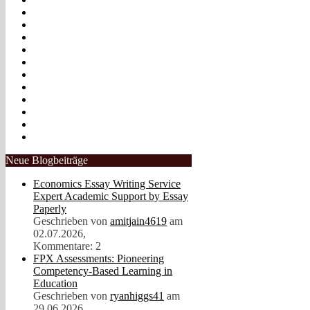
Neue Blogbeiträge
Economics Essay Writing Service
Expert Academic Support by Essay
Paperly
Geschrieben von
amitjain4619
am
02.07.2026,
Kommentare: 2
FPX Assessments: Pioneering
Competency-Based Learning in
Education
Geschrieben von
ryanhiggs41
am
29.06.2026,