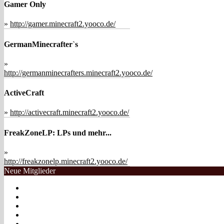
Gamer Only
»
http://gamer.minecraft2.yooco.de/
GermanMinecrafter`s
»
http://germanminecrafters.minecraft2.yooco.de/
ActiveCraft
»
http://activecraft.minecraft2.yooco.de/
FreakZoneLP: LPs und mehr...
»
http://freakzonelp.minecraft2.yooco.de/
Neue Mitglieder