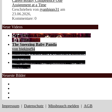
Career-Ready Competence One
Assignment at a Time
Geschrieben von
ryanhiggs31
am
23.06.2026,
Kommentare: 0
Neue Videos
Miley Cyrus & Dolly Parton - Wrecking Ball...
von FPBiography
The Sneezing Baby Panda
von bigking94
Minecraft wieder mit Paysafecard Zahlbar!
von gyspox
Shop gestartet! Wichtige Information für ...
von gyspox
Neueste Bilder
Impressum
|
Datenschutz
|
Missbrauch melden
|
AGB