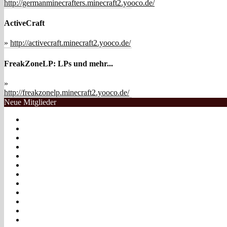
http://germanminecrafters.minecraft2.yooco.de/
ActiveCraft
»
http://activecraft.minecraft2.yooco.de/
FreakZoneLP: LPs und mehr...
»
http://freakzonelp.minecraft2.yooco.de/
Neue Mitglieder